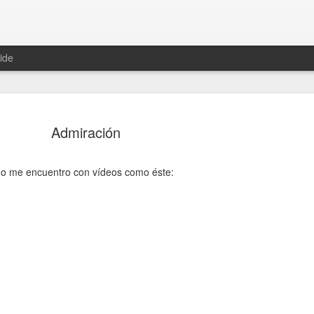
ide
Admiración
do me encuentro con vídeos como éste:
Una histor
JUN
13
En 1981, una conoc
The Mighty Diamond
después iba a resucitar gra
Pass The Kutchie era su tít
maría", y que podéis escuc
Un año después, una joven