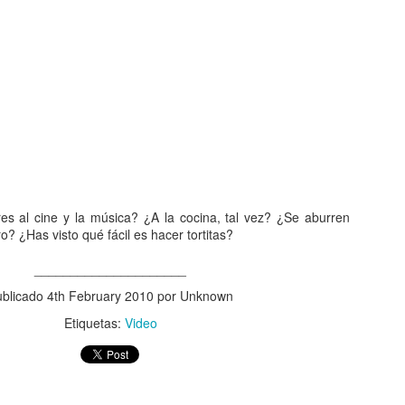
años publicaba su versión,
Dutchie, que viene a signif
banda era Musical Youth y 
primer día de su venta.
Pero Musical Youth no solo 
banda negra de la historia q
MTV. Sí, incluso antes que
es al cine y la música? ¿A la cocina, tal vez? ¿Se aburren
 ¿Has visto qué fácil es hacer tortitas?
_____________________
ublicado
4th February 2010
por Unknown
Etiquetas:
Video
Neologismos para una
Una de lengua, género
APR
APR
15
8
pandemia
y coronavirus