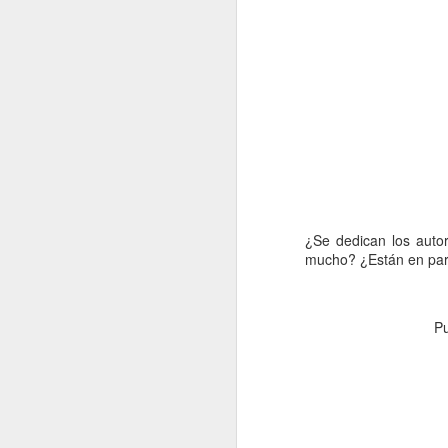
¿Se dedican los autor
mucho? ¿Están en paro?
P
Evoluciona o
APR
29
desaparece