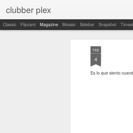
clubber plex
Classic
Flipcard
Magazine
Mosaic
Sidebar
Snapshot
Timesl
FEB
4
Es lo que siento cuan