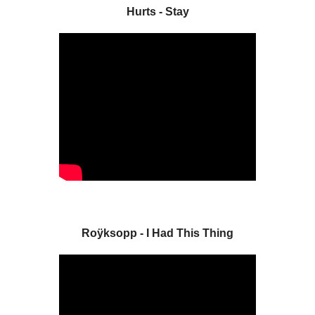
Hurts - Stay
Roÿksopp - I Had This Thing