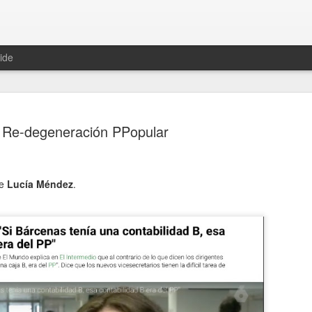
ide
Re-degeneración PPopular
de
Lucía Méndez
.
Una histor
JUN
13
En 1981, una conoc
The Mighty Diamond
después iba a resucitar gra
Pass The Kutchie era su tít
maría", y que podéis escuc
Un año después, una joven