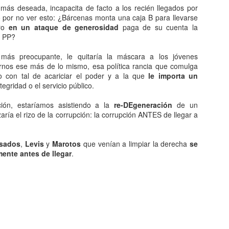
as la Segunda Guerra Mundial, un grupo de científicos de El Boletín
 más deseada, incapacita de facto a los recién llegados por
 Científicos Atómicos crearon un reloj imaginario que marcaba el
o por no ver esto: ¿Bárcenas monta una caja B para llevarse
empo que le falta al planeta para acabar destruido por el ser humano,
ero
en un ataque de generosidad
paga de su cuenta la
 Doomsday Clock o Reloj del Juicio Final.
l PP?
ando den las doce en este reloj, la Tierra será destruida, y ahora
más preocupante, le quitaría la máscara a los jóvenes
ismo marca las doce menos dos.
rnos ese más de lo mismo, esa política rancia que comulga
 con tal de acariciar el poder y a la que
le importa un
Uno, dos, canta a viva voz...
CT
integridad o el servicio público.
25
En los días más oscuros del año —respecto a lo sobrenatural—,
se ha hecho pública una encuesta en la que 2000
ón, estaríamos asistiendo a la
re-DEgeneración
de un
stadounidenses confiesan sus miedos. Estas son las 10 cosas más
zaría el rizo de la corrupción: la corrupción ANTES de llegar a
emidas:
- Serpientes
sados
,
Levis
y
Marotos
que venían a limpiar la derecha
se
nte antes de llegar
.
- Arañas
- Tiburones
Matagatos
UG
- Morir ahogado
17
Por un gato que maté, me llamaron matagatos.
- Las alturas
cría fama y échate a dormir.