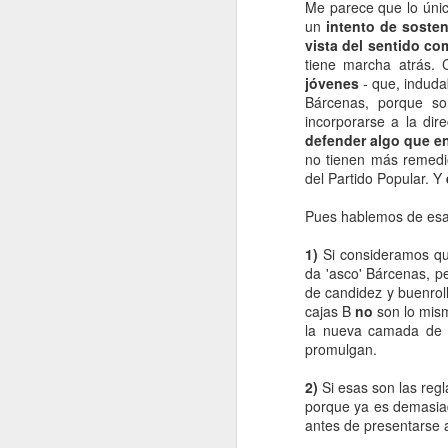
Me parece que lo úni
Siempre me he imaginado a la
un
intento de soste
Humanidad subiendo escalones.
vista del sentido c
tiene marcha atrás.
Lo normal es ascender peldaño a
jóvenes
- que, induda
peldaño. A veces, adelantamos
Bárcenas, porque s
dos o tres peldaños de una
incorporarse a la di
zancada y, otras, retrocedemos
defender algo que en
J
uno o varios.
no tienen más remedi
del Partido Popular. Y
El descubrimiento del fuego como
Ll
instrumento fue una de esas
Pues hablemos de esas
y,
zancadas. El peldaño del
pa
Renacimiento, dejando atrás una
1)
Si consideramos 
Edad Media oscura, fue otro gran
da 'asco' Bárcenas, pe
P
paso de la humanidad, así como
de candidez y buenrol
s
la llegada de la Revolución
cajas B
no
son lo mism
co
Industrial o la revolución obrera.
la nueva camada de 
promulgan.
F
2)
Si esas son las reg
porque ya es demasia
antes de presentarse 