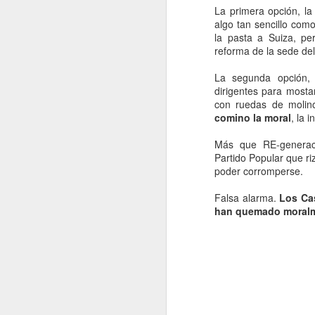
Tr
La primera opción, la
de
algo tan sencillo com
ti
la pasta a Suiza, p
el
reforma de la sede de
Cu
La segunda opción, 
m
dirigentes para mosta
con ruedas de molino
O
comino la moral
, la 
Más que RE-generaci
e
Partido Popular que ri
t
poder corromperse.
1.
Falsa alarma.
Los Ca
han quemado moralme
2.
3.
A
4.
5.
O 