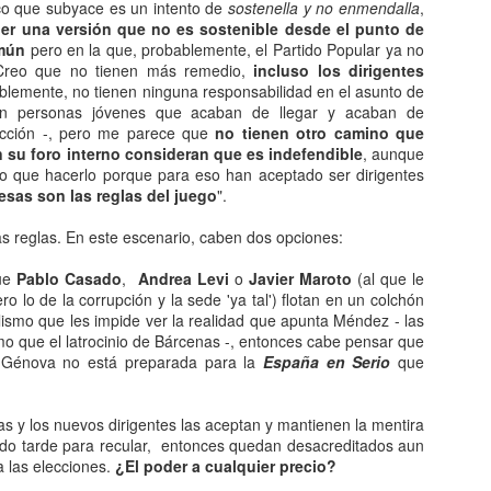
co que subyace es un intento de
sostenella y no enmendalla
,
Con la pandemia, nos están
Hace unos días aparecía la
ner una versión que no es sostenible desde el punto de
naciendo unos divertidos vocablos
polémica a propósito del género
omún
pero en la que, probablemente, el Partido Popular ya no
a nuestra lengua.
de COVID-19.
 Creo que no tienen más remedio,
incluso los dirigentes
blemente, no tienen ninguna responsabilidad en el asunto de
Paso a nombraros algunos de
La mayoría decimos el COVID,
on personas jóvenes que acaban de llegar y acaban de
ellos:
pero la RAE dijo que habría que
rección -, pero me parece que
no tienen otro camino que
decir la COVID cuando hablamos
 su foro interno consideran que es indefendible
, aunque
Anti
UL
1. Covidiota. Adjetivo compuesto
de la enfermedad.
o que hacerlo porque para eso han aceptado ser dirigentes
17
Tengo ganas de escribir.
por covid + idiota.
esas son las reglas del juego
".
Antes de contarte lo que yo
evo casi dos días con ganas de escribir porque para mí es terapéutico
Es el idiota de toda la vida, solo
pienso, quiero recordarte algunas
 reglas. En este escenario, caben dos opciones:
 a la vez, con la impotencia de saber que nunca podré plasmar con
que ahora se está esforzando
cosas respecto al idioma y la Real
labras lo que se siente al perder a tu madre.
más colaborando con extender
Academia:
que
Pablo Casado
,
Andrea Levi
o
Javier Maroto
(al que le
bulos e idioteces de la pandemia.
ro lo de la corrupción y la sede 'ya tal') flotan en un colchón
ara ser precisos, mi madre ya se perdió hace tiempo por esos
También potencia sus poderes
1. El español (el castellano) no
lismo que les impide ver la realidad que apunta Méndez - las
enderos sinápticos que enmaraña el Alzheimer, como ya te
desoyendo los consejos de
tiene un único dueño, sino que es
o que el latrocinio de Bárcenas -, entonces cabe pensar que
nté aquí. Hoy me refiero a la muerte física.
expertos, tales como el
patrimonio de nosotros, los
Génova no está preparada para la
España en Serio
que
distanciamiento o el salir a correr
hablantes.
durante la cuarentena, por
Tictac
EB
ejemplo
las y los nuevos dirigentes las aceptan y mantienen la mentira
2
Existe un reloj que nos dice cuánto nos queda. Y nos quedan dos
do tarde para recular, entonces quedan desacreditados aun
minutos...
2. Vecinazi. Adjetivo compuesto
a las elecciones.
¿El poder a cualquier precio?
por vecino + nazi.