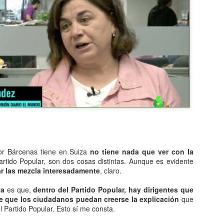
años publicaba su versión,
Dutchie, que viene a signif
banda era Musical Youth y 
primer día de su venta.
Pero Musical Youth no solo 
banda negra de la historia q
MTV. Sí, incluso antes que
ñor Bárcenas tiene en Suiza
no tiene nada que ver con la
rtido Popular, son dos cosas distintas. Aunque es evidente
ar las mezcla interesadamente
, claro.
ta
es que,
dentro del Partido Popular, hay dirigentes que
e que los ciudadanos puedan creerse la explicación
que
l Partido Popular. Esto sí me consta.
Neologismos para una
Una de lengua, género
APR
APR
15
8
pandemia
y coronavirus