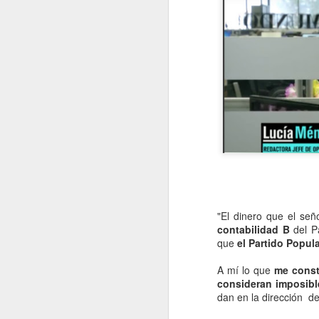
"El dinero que el se
contabilidad B
del Pa
que
el Partido Popul
A mí lo que
me cons
consideran imposibl
dan en la dirección de
Evoluciona o
APR
29
desaparece