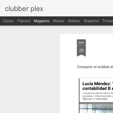
clubber plex
Classic
Flipcard
Magazine
Mosaic
Sidebar
Snapshot
Timesl
MAY
25
Comparto el análisis 