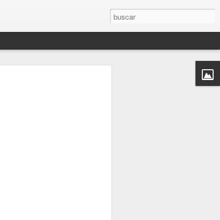
ia de una canción
idísima banda de reggae jamaicana,
s, lanzaba una canción que 40 años
cias a una serie.
ulo original, que significa "pásame la
har aquí:
císima banda de chavales entre 11 y 16