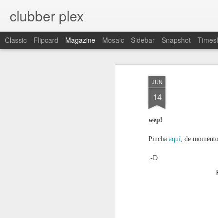
clubber plex
Classic
Flipcard
Magazine
Mosaic
Sidebar
Snapshot
Timesl
JUN
14
wep!
Pincha
aquí
, de momento
:-D