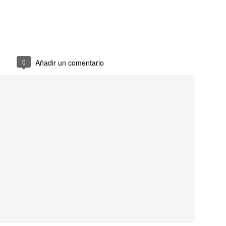
años publicaba su versión,
Dutchie, que viene a signif
banda era Musical Youth y 
primer día de su venta.
Pero Musical Youth no solo 
banda negra de la historia q
0
Añadir un comentario
MTV. Sí, incluso antes que
Neologismos para una
Una de lengua, género
APR
APR
15
8
pandemia
y coronavirus