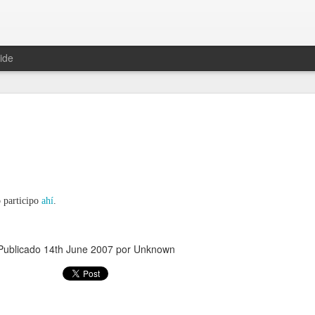
ide
Una histor
JUN
 participo
ahí
.
13
En 1981, una conoc
The Mighty Diamond
después iba a resucitar gra
Publicado
14th June 2007
por Unknown
Pass The Kutchie era su tít
maría", y que podéis escuc
Un año después, una joven