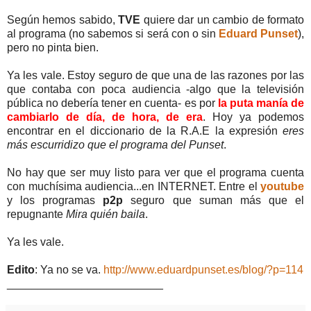
Según hemos sabido,
TVE
quiere dar un cambio de formato
al programa (no sabemos si será con o sin
Eduard Punset
),
pero no pinta bien.
Ya les vale. Estoy seguro de que una de las razones por las
que contaba con poca audiencia -algo que la televisión
pública no debería tener en cuenta- es por
la puta manía de
cambiarlo de día, de hora, de era
. Hoy ya podemos
encontrar en el diccionario de la R.A.E la expresión
eres
más escurridizo que el programa del Punset
.
No hay que ser muy listo para ver que el programa cuenta
con muchísima audiencia...en INTERNET. Entre el
youtube
y los programas
p2p
seguro que suman más que el
repugnante
Mira quién baila
.
Ya les vale.
Edito
: Ya no se va.
http://www.eduardpunset.es/blog/?p=114
_________________________