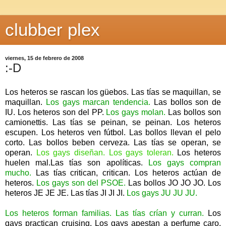
clubber plex
viernes, 15 de febrero de 2008
:-D
Los heteros se rascan los güebos. Las tías se maquillan, se
maquillan.
Los gays marcan tendencia.
Las bollos son de
IU. Los heteros son del PP.
Los gays molan.
Las bollos son
camionettis. Las tías se peinan, se peinan. Los heteros
escupen. Los heteros ven fútbol. Las bollos llevan el pelo
corto. Las bollos beben cerveza. Las tías se operan, se
operan.
Los gays diseñan. Los gays toleran.
Los heteros
huelen mal.Las tías son apolíticas.
Los gays compran
mucho.
Las tías critican, critican. Los heteros actúan de
heteros.
Los gays son del PSOE.
Las bollos JO JO JO. Los
heteros JE JE JE. Las tías JI JI JI.
Los gays JU JU JU.
Los heteros forman familias. Las tías crían y curran.
Los
gays practican cruising.
Los gays apestan a perfume caro.