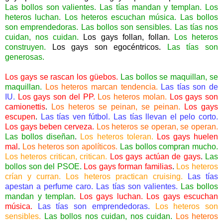
Las bollos son valientes. Las tías mandan y templan. Los
heteros luchan. Los heteros escuchan música. Las bollos
son emprendedoras. Las bollos son sensibles. Las tías nos
cuidan, nos cuidan.
Los gays follan, follan.
Los heteros
construyen.
Los gays son egocéntricos.
Las tías son
generosas.
Los gays se rascan los güebos.
Las bollos se maquillan, se
maquillan.
Los heteros marcan tendencia.
Las tías son de
IU.
Los gays son del PP.
Los heteros molan.
Los gays son
camionettis
.
Los heteros se peinan, se peinan.
Los gays
escupen
.
Las tías ven fútbol. Las tías llevan el pelo corto.
Los gays beben cerveza.
Los heteros se operan, se operan.
Las bollos diseñan
.
Los heteros toleran.
Los gays huelen
mal
.
Los heteros son apolíticos.
Las bollos compran mucho.
Los heteros critican, critican.
Los gays actúan de gays
.
Las
bollos son del PSOE.
Los gays forman familias
.
Los heteros
crían y curran. Los heteros practican cruising.
Las tías
apestan a perfume caro. Las tías son valientes.
Las bollos
mandan y templan.
Los gays luchan. Los gays escuchan
música.
Las tías son emprendedoras.
Los heteros son
sensibles.
Las bollos nos cuidan, nos cuidan.
Los heteros