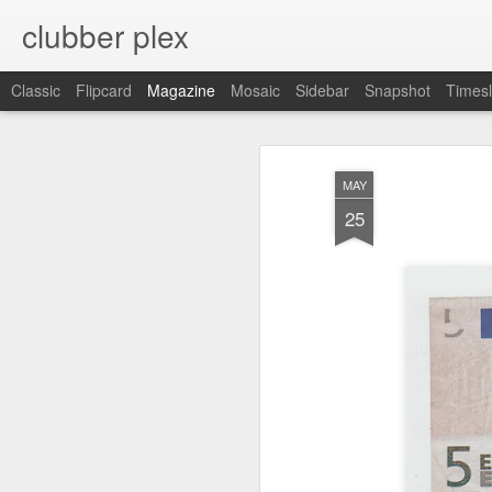
clubber plex
Classic
Flipcard
Magazine
Mosaic
Sidebar
Snapshot
Timesl
MAY
25