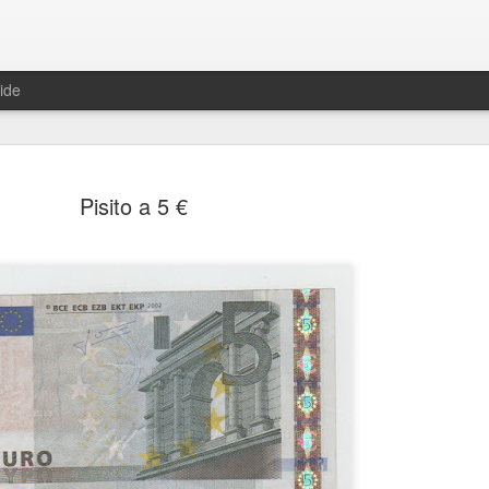
ide
Pisito a 5 €
Una histor
JUN
13
En 1981, una conoc
The Mighty Diamond
después iba a resucitar gra
Pass The Kutchie era su tít
maría", y que podéis escuc
Un año después, una joven