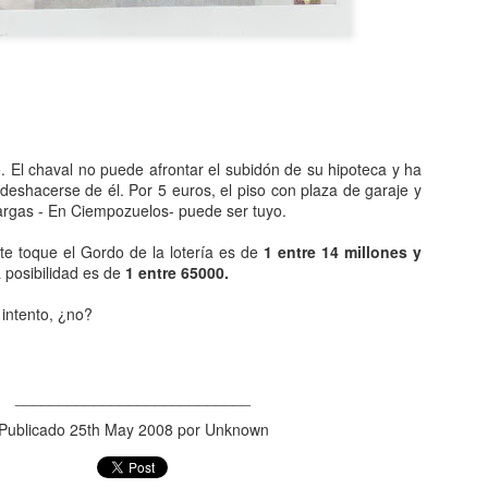
años publicaba su versión,
Dutchie, que viene a signif
banda era Musical Youth y 
primer día de su venta.
Pero Musical Youth no solo 
banda negra de la historia q
MTV. Sí, incluso antes que
. El chaval no puede afrontar el subidón de su hipoteca y ha
deshacerse de él. Por 5 euros, el piso con plaza de garaje y
cargas - En Ciempozuelos- puede ser tuyo.
te toque el Gordo de la lotería es de
1 entre 14 millones y
la posibilidad es de
1 entre 65000.
 intento, ¿no?
___________________________
Publicado
25th May 2008
por Unknown
Neologismos para una
Una de lengua, género
APR
APR
15
8
pandemia
y coronavirus