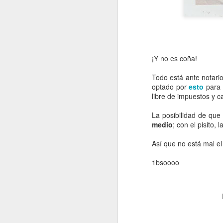
¡Y no es coña!
Todo está ante notario
optado por
esto
para 
libre de impuestos y 
La posibilidad de que 
medio
; con el pisito, 
Así que no está mal el
1bsoooo
Evoluciona o
APR
29
desaparece