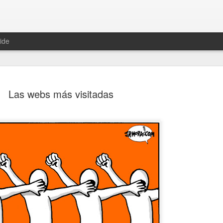
ide
Las webs más visitadas
Una histor
JUN
13
En 1981, una conoc
The Mighty Diamond
después iba a resucitar gra
Pass The Kutchie era su tít
maría", y que podéis escuc
Un año después, una joven