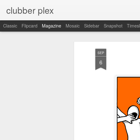
clubber plex
Classic
Flipcard
Magazine
Mosaic
Sidebar
Snapshot
Timesl
SEP
6