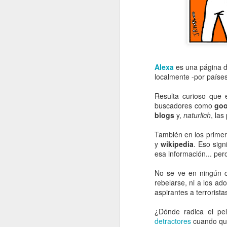
Alexa
es una página 
localmente -por países
Resulta curioso que 
buscadores como
goo
blogs
y,
naturlich
, la
También en los primer
y
wikipedia
. Eso sign
esa información... per
No se ve en ningún 
rebelarse, ni a los ad
aspirantes a terrorist
¿Dónde radica el pe
Evoluciona o
APR
detractores
cuando qui
29
desaparece