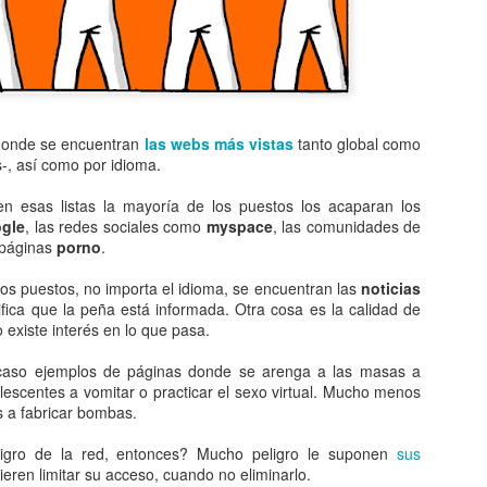
años publicaba su versión,
Dutchie, que viene a signif
banda era Musical Youth y 
primer día de su venta.
Pero Musical Youth no solo 
banda negra de la historia q
donde se encuentran
las webs más vistas
tanto global como
MTV. Sí, incluso antes que
-, así como por idioma.
en esas listas la mayoría de los puestos los acaparan los
gle
, las redes sociales como
myspace
, las comunidades de
s páginas
porno
.
os puestos, no importa el idioma, se encuentran las
noticias
ifica que la peña está informada. Otra cosa es la calidad de
o existe interés en lo que pasa.
caso ejemplos de páginas donde se arenga a las masas a
olescentes a vomitar o practicar el sexo virtual. Mucho menos
as a fabricar bombas.
ligro de la red, entonces? Mucho peligro le suponen
s
us
Neologismos para una
Una de lengua, género
APR
APR
eren limitar su acceso, cuando no eliminarlo.
15
8
pandemia
y coronavirus