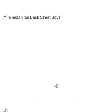
¡Y le molan los Back Street Boys!
:-D
___________________
:-D