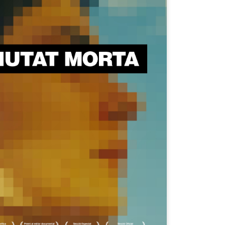
años publicaba su versión,
Dutchie, que viene a signif
banda era Musical Youth y 
primer día de su venta.
Pero Musical Youth no solo 
banda negra de la historia q
MTV. Sí, incluso antes que
Neologismos para una
Una de lengua, género
APR
APR
15
8
pandemia
y coronavirus