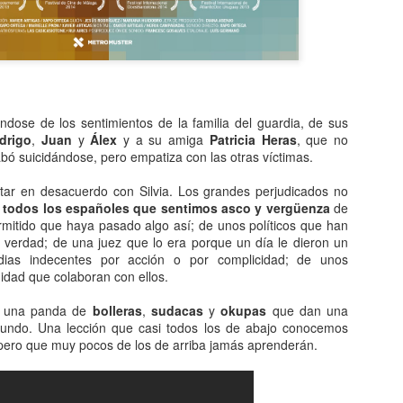
Con la pandemia, nos están
Hace unos días aparecía la
naciendo unos divertidos vocablos
polémica a propósito del género
a nuestra lengua.
de COVID-19.
Paso a nombraros algunos de
La mayoría decimos el COVID,
ellos:
pero la RAE dijo que habría que
dose de los sentimientos de la familia del guardia, de sus
decir la COVID cuando hablamos
Anti
UL
drigo
,
Juan
y
Álex
y a su amiga
Patricia Heras
, que no
1. Covidiota. Adjetivo compuesto
de la enfermedad.
17
Tengo ganas de escribir.
abó suicidándose, pero empatiza con las otras víctimas.
por covid + idiota.
Antes de contarte lo que yo
evo casi dos días con ganas de escribir porque para mí es terapéutico
tar en desacuerdo con Silvia. Los grandes perjudicados no
Es el idiota de toda la vida, solo
pienso, quiero recordarte algunas
 a la vez, con la impotencia de saber que nunca podré plasmar con
todos los españoles que sentimos asco y vergüenza
de
que ahora se está esforzando
cosas respecto al idioma y la Real
labras lo que se siente al perder a tu madre.
mitido que haya pasado algo así; de unos políticos que han
más colaborando con extender
Academia:
a verdad; de una juez que lo era porque un día le dieron un
bulos e idioteces de la pandemia.
ara ser precisos, mi madre ya se perdió hace tiempo por esos
rdias indecentes por acción o por complicidad; de unos
También potencia sus poderes
1. El español (el castellano) no
enderos sinápticos que enmaraña el Alzheimer, como ya te
idad que colaboran con ellos.
desoyendo los consejos de
tiene un único dueño, sino que es
nté aquí. Hoy me refiero a la muerte física.
expertos, tales como el
patrimonio de nosotros, los
de una panda de
bolleras
,
sudacas
y
okupas
que dan una
distanciamiento o el salir a correr
hablantes.
 mundo. Una lección que casi todos los de abajo conocemos
durante la cuarentena, por
Tictac
EB
ero que muy pocos de los de arriba jamás aprenderán.
ejemplo
2
Existe un reloj que nos dice cuánto nos queda. Y nos quedan dos
minutos...
2. Vecinazi. Adjetivo compuesto
por vecino + nazi.