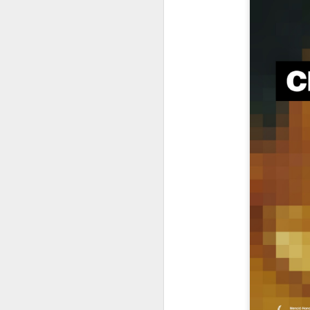
Evoluciona o
APR
29
desaparece