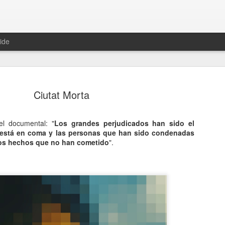
ide
Ciutat Morta
del documental: "
Los grandes perjudicados han sido el
 está en coma y las personas que han sido condenadas
Una histor
JUN
os hechos que no han cometido
".
13
En 1981, una conoc
The Mighty Diamond
después iba a resucitar gra
Pass The Kutchie era su tít
maría", y que podéis escuc
Un año después, una joven