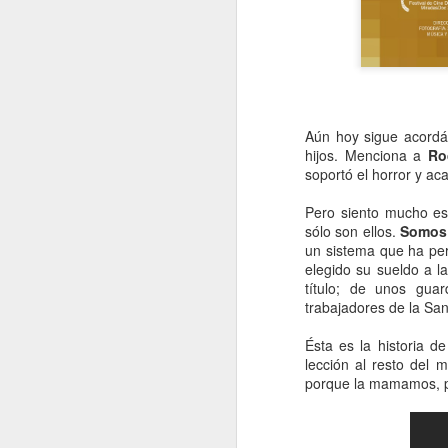
Siempre me he imaginado a la
Humanidad subiendo escalones.
Lo normal es ascender peldaño a
peldaño. A veces, adelantamos
dos o tres peldaños de una
Aún hoy sigue acordán
zancada y, otras, retrocedemos
J
hijos. Menciona a
Ro
uno o varios.
soportó el horror y ac
El descubrimiento del fuego como
Ll
Pero siento mucho es
instrumento fue una de esas
y,
sólo son ellos.
Somos 
zancadas. El peldaño del
pa
un sistema que ha per
Renacimiento, dejando atrás una
elegido su sueldo a l
Edad Media oscura, fue otro gran
P
título; de unos gua
paso de la humanidad, así como
s
trabajadores de la San
la llegada de la Revolución
co
Industrial o la revolución obrera.
Ésta es la historia 
lección al resto del
F
porque la mamamos, p