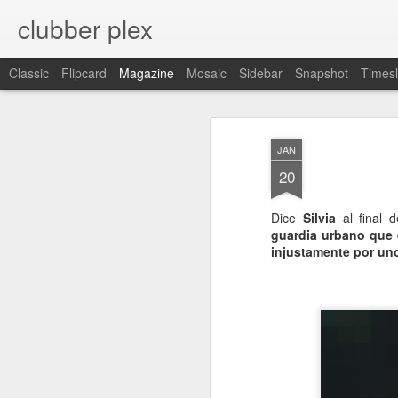
clubber plex
Classic
Flipcard
Magazine
Mosaic
Sidebar
Snapshot
Timesl
JAN
20
Dice
Silvia
al final 
guardia urbano que
injustamente por un